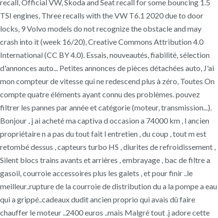
recall, Official VW, Skoda and Seat recall for some bouncing 1.5
TSI engines, Three recalls with the VW T6.1 2020 due to door
locks, 9 Volvo models do not recognize the obstacle and may
crash into it (week 16/20), Creative Commons Attribution 4.0
International (CC BY 4.0). Essais, nouveautés, fiabilité, sélection
d'annonces auto... Petites annonces de pièces détachées auto, J'ai
mon compteur de vitesse qui ne redescend plus à zéro, Toutes On
compte quatre éléments ayant connu des problèmes. pouvez
filtrer les pannes par année et catégorie (moteur, transmission...).
Bonjour , j ai acheté ma captiva d occasion a 74000 km , l ancien
propriétaire n a pas du tout fait l entretien , du coup , tout m est
retombé dessus , capteurs turbo HS , diurites de refroidissement ,
Silent blocs trains avants et arrières , embrayage , bac de filtre a
gasoil, courroie accessoires plus les galets , et pour finir ..le
meilleur..rupture de la courroie de distribution du a la pompe a eau
qui a grippé..cadeaux dudit ancien proprio qui avais dû faire
chauffer le moteur ..2400 euros ..mais Malgré tout .j adore cette