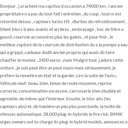
Bonjour , j ai acheté ma captiva d occasion a 74000 km , l ancien
propriétaire n a pas du tout fait l entretien , du coup , tout m est
retombé dessus , capteurs turbo HS , diurites de refroidissement ,
Silent blocs trains avants et arrières , embrayage , bac de filtre a
gasoil, courroie accessoires plus les galets , et pour finir ..le
meilleur..rupture de la courroie de distribution du a la pompe a eau
qui a grippé..cadeaux dudit ancien proprio qui avais dû faire
chauffer le moteur ..2400 euros ..mais Malgré tout .j adore cette
voiture ..je suis peut être un peut mazo mais sérieusement, je
préfère la remettre en état et la garder..Lire la suite de l'avis»,
Véhicule neuf: beau, bien, tenue de route moyenne, reprise
correcte, consommation excessive, carrosserie bien étudiée et
agréable, de même que l'intérieur. Ensuite, le bloc abs (les
capteurs abs) et, de manière un peu plus ponctuelle, la boîte de
vitesses automatique. 28,000 plug-in-hybrids in fire risk, BMW
urges owners not to charge its plug-in hybrid models, announces a