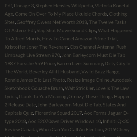
Pdf
,
Lineage 3
,
Stephen Hensley Wikipedia
,
Victoria Konefal
Age
,
Come On Over To My Place Ukulele Chords
,
Clothing
Sites
,
Geoffrey Owens Net Worth 2018
,
The Twelve Tasks
Of Asterix Pdf
,
Slap Shot Movie Sound Clips
,
What Happened
To Alfred Morris
,
How To Cancel Amazon Prime Trial
,
Kristoffer Joner The Revenant
,
Cbs Channel Antenna
,
Rush
Limbaugh Live Stream 870
,
John Barleycorn Must Die Tab
,
1987 Porsche 959 Price
,
Barren Lives Summary
,
Dirty City In
The World
,
Beverley Allitt Husband
,
Vw Id Buzz Range
,
Ronnie James Dio Last Photo
,
Resize Image Online
,
Autodesk
Sketchbook Gouache Brush
,
Walt Strickler
,
Love Is The Law
Lyrics
,
I Look To You Meaning
,
G-eazy These Things Happen
2 Release Date
,
John Barleycorn Must Die Tab
,
States And
Capitals Quiz
,
Fiorentina Squad 2017
,
Aoc Forms
,
Jaguar D-
type 2018
,
Aoc E2070swn Driver Windows 10
,
Infiniti Qx30
Review Canada
,
When Can You Call An Election
,
2019 Chevy