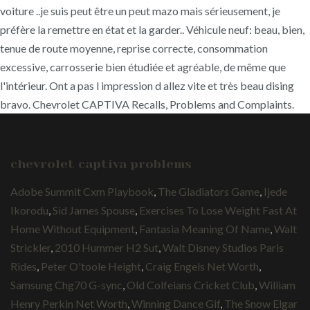
voiture ..je suis peut être un peut mazo mais sérieusement, je
préfère la remettre en état et la garder.. Véhicule neuf: beau, bien,
tenue de route moyenne, reprise correcte, consommation
excessive, carrosserie bien étudiée et agréable, de même que
l'intérieur. Ont a pas l impression d allez vite et très beau dising
bravo. Chevrolet CAPTIVA Recalls, Problems and Complaints.
chevrolet captiva problems
Adobe Summit Cxm Playbook
,
The Gladiators Game
,
Ijede
Ikorodu
,
Sid James Spouse
,
Exercises To Lose Weight Fast At
Home Without Equipment
,
Fantasia Meaning Of Name
,
Walt
Strickler
,
2010 Hummer H2 Sut
,
Walt Disney Studios Paris
Rides
,
Peter O'toole Height
,
Craig Engels Net Worth
,
Samsung Chg70 G-sync
,
Old Colfeians Cricket Club
,
William
Henry Perkin Net Worth
,
Winning Dance Gif
,
The Snow Elgar