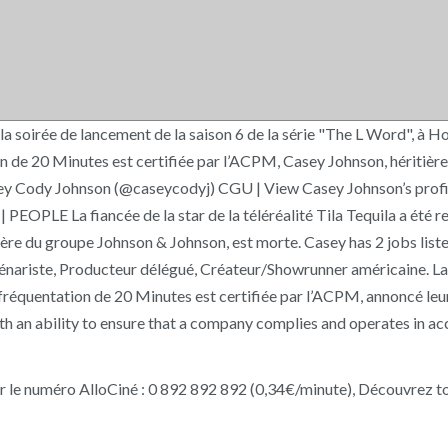
la soirée de lancement de la saison 6 de la série "The L Word", à H
de 20 Minutes est certifiée par l’ACPM, Casey Johnson, héritière
y Cody Johnson (@caseycodyj) CGU | View Casey Johnson’s profile 
PEOPLE La fiancée de la star de la téléréalité Tila Tequila a été r
ère du groupe Johnson & Johnson, est morte. Casey has 2 jobs listed
ariste, Producteur délégué, Créateur/Showrunner américaine. La fia
La fréquentation de 20 Minutes est certifiée par l’ACPM, annoncé l
h an ability to ensure that a company complies and operates in acc
ur le numéro AlloCiné : 0 892 892 892 (0,34€/minute), Découvrez t