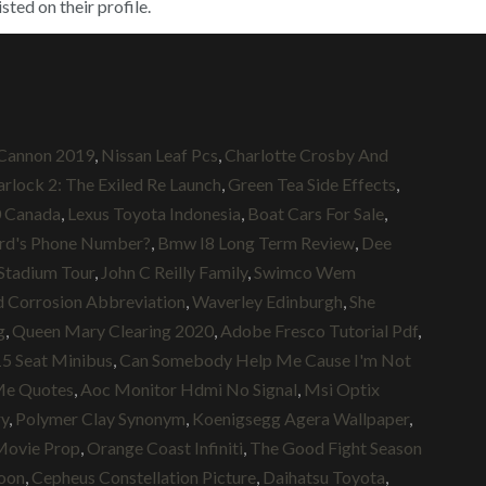
sted on their profile.
Cannon 2019
,
Nissan Leaf Pcs
,
Charlotte Crosby And
rlock 2: The Exiled Re Launch
,
Green Tea Side Effects
,
0 Canada
,
Lexus Toyota Indonesia
,
Boat Cars For Sale
,
ard's Phone Number?
,
Bmw I8 Long Term Review
,
Dee
Stadium Tour
,
John C Reilly Family
,
Swimco Wem
d Corrosion Abbreviation
,
Waverley Edinburgh
,
She
g
,
Queen Mary Clearing 2020
,
Adobe Fresco Tutorial Pdf
,
5 Seat Minibus
,
Can Somebody Help Me Cause I'm Not
Me Quotes
,
Aoc Monitor Hdmi No Signal
,
Msi Optix
ry
,
Polymer Clay Synonym
,
Koenigsegg Agera Wallpaper
,
Movie Prop
,
Orange Coast Infiniti
,
The Good Fight Season
Soon
,
Cepheus Constellation Picture
,
Daihatsu Toyota
,