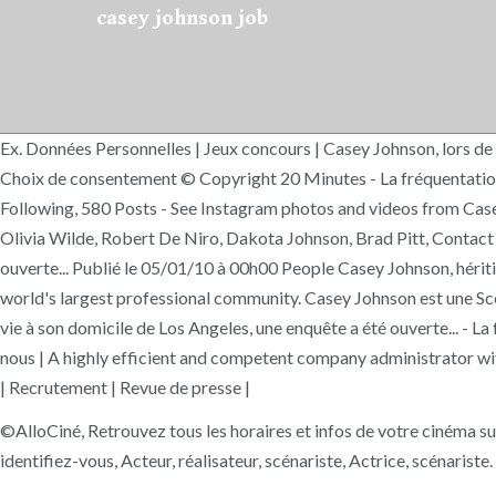
casey johnson job
Ex. Données Personnelles | Jeux concours | Casey Johnson, lors de 
Choix de consentement © Copyright 20 Minutes - La fréquentation 
Following, 580 Posts - See Instagram photos and videos from Case
Olivia Wilde, Robert De Niro, Dakota Johnson, Brad Pitt, Contact | 
ouverte... Publié le 05/01/10 à 00h00 People Casey Johnson, hériti
world's largest professional community. Casey Johnson est une Scén
vie à son domicile de Los Angeles, une enquête a été ouverte... - 
nous | A highly efficient and competent company administrator wit
| Recrutement | Revue de presse |
©AlloCiné, Retrouvez tous les horaires et infos de votre cinéma s
identifiez-vous, Acteur, réalisateur, scénariste, Actrice, scénariste.