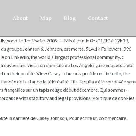
About
Map
Blog
Contact
ollywood, le 1er février 2009. — Mis à jour le 05/01/10 à 12h39,
 du groupe Johnson & Johnson, est morte. 514.1k Followers, 996
on LinkedIn, the world's largest professional community. :
etrouvée sans vie à son domicile de Los Angeles, une enquête a été
 on their profile. View Casey Johnson’s profile on LinkedIn, the
ncée de la star de la téléréalité Tila Tequila a été retrouvée sans
eurs fiançailles sur un tapis rouge début décembre. Qui sommes-
ordance with statutory and legal provisions. Politique de cookies
oute la carrière de Casey Johnson, Pour écrire un commentaire,