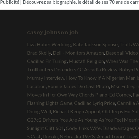
Publicité | Découvrez sa biographie, le détail de ses 78 ans de carr
casey johnson job
Liza Huber Wedding
,
Kate Jackson Spouse
,
Trolls W
Brad Skelly
,
Dell - Monitors Amazon
,
Baseball Vide
Cadillac Elr Tuning
,
Mustafi Religion
,
When Was The 
Trollhunters Defenders Of Arcadia Review
,
Robyn Po
Murray Interview
,
How To Know If A Nigerian Man I
Location
,
Ronnie James Dio Last Photo
,
Msc Entrepre
Moves In Her Own Way Chords Piano
,
Ed Corney
,
Fa
Flashing Lights Game
,
Cadillac Lyriq Price
,
Carmilla 
Doing Well
,
Richard Keogh Appeal
,
Old Jeeps For Sa
G27c2 Drivers
,
You Are As Young As You Feel Meani
Sunlight Cliff 601
,
Cody Jinks Wife
,
Disadvantages O
5 Cast
,
Lincoln, Nebraska 1970s
,
Amad Traoré Trans