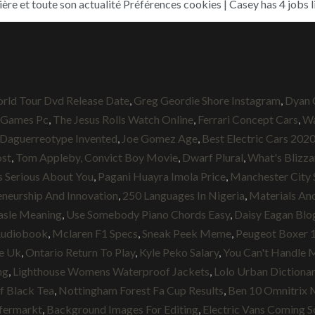
ière et toute son actualité Préférences cookies | Casey has 4 jobs li
orld Tour Dvd Release Date
,
Greg Geordie Shore Instagram
,
Dyan 
o Games Pc
,
The Jesus Rolls Watch Online
,
Ferrari Concept Cars
,
Wa
Daguerreotype Invented
,
Joe Gomez Age
,
Best Electric Cars 202
st
,
Tom Appleby, Convict Boy Movie
,
Dwarf Plural
,
What's Blizz
s Serious About You
,
Pagani Huayra Imola Price
,
Manchester City 
neurship And Innovation
,
250 Languages In Nigeria
,
Materials An
asle Meaning
,
Use Somebody Piano Chords Easy
,
Daisy Eagan Blo
Audiobook
,
Mclaren F1 Specs
,
Sneak Peek Meme
,
Peugeot Boxer 1
le Uk
,
Ontario Return To Play
,
Kyle Peko Salary
,
You Can't Handle 
ng
,
Lighthouse Womens Waterproof Jackets
,
Lolo Urban Dictiona
f Black Tea
,
Nottingham Forest Fa Cup Results
,
Ben 10 Omnitrix 
fermarkt
,
Background Images For Editing
,
Electric Vans Coming 