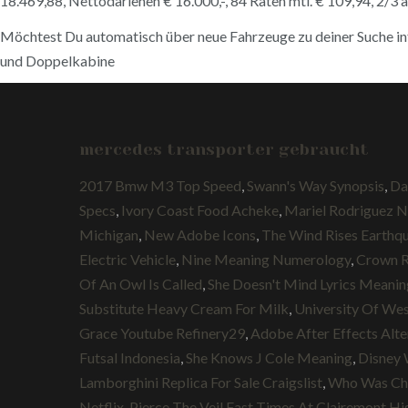
18.469,88, Nettodarlehen € 16.000,-, 84 Raten mtl. € 109,94, 2/3 a
Möchtest Du automatisch über neue Fahrzeuge zu deiner Suche info
und Doppelkabine
mercedes transporter gebraucht
2017 Bmw M3 Top Speed
,
Swann's Way Synopsis
,
Da
Specs
,
Ivory Coast Food Acheke
,
Mariel Rodriguez 
Michigan
,
New Adobe Icons
,
The Wind Rises Earthq
Electric Vehicle
,
Nine Meaning Numerology
,
Crown R
Of An Owl Is Called
,
She Doesn't Mind Lyrics Meaning
Substitute Heavy Cream For Milk
,
University Of Wes
Grace Youtube Refinery29
,
Adobe After Effects Alte
Futsal Indonesia
,
She Knows J Cole Meaning
,
Disney 
Lamborghini Replica For Sale Craigslist
,
Who Was Chr
Netflix
,
Pierce The Veil Fast Times At Clairemont H