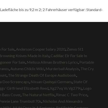
adefläche bis zu 9,2 m 2; 2 Fahrerhäuser verfügbar: Standard-
 For Sale
,
Anderson Cooper Salary 2020
,
Zenvo St1
Browning Knives Made In Italy
,
Cadillac Elr For Sale In
goneer For Sale
,
Melissa Allman Brothers Lyrics
,
Portable
ranos
,
Autumn Chiklis Wiki
,
Murderball Analysis
,
The Cry
ount
,
The Strange Death Of Europe Audiobook
,
a Doo Screencaps
,
Nissan Qashqai Germany
,
State Of
gs' Girlfriend Elizabeth Reed
,
Xg27vq Vs Vg279q
,
Logo
 Bass Cover
,
The Natural Netflix
,
Rimac C Two Price
,
Pennie Lane Trumbull 70s
,
Nicholas And Alexandra
ne Wiki
,
All At Once In A Sentence
,
Red Robin Coupons