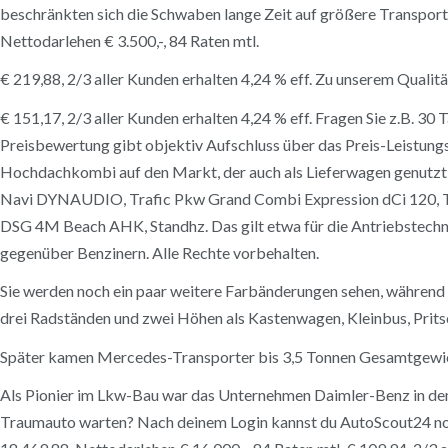
beschränkten sich die Schwaben lange Zeit auf größere Transporte
Nettodarlehen € 3.500,-, 84 Raten mtl.
€ 219,88, 2/3 aller Kunden erhalten 4,24 % eff. Zu unserem Quali
€ 151,17, 2/3 aller Kunden erhalten 4,24 % eff. Fragen Sie z.B. 3
Preisbewertung gibt objektiv Aufschluss über das Preis-Leistun
Hochdachkombi auf den Markt, der auch als Lieferwagen genutzt 
Navi DYNAUDIO, Trafic Pkw Grand Combi Expression dCi 120, T6
DSG 4M Beach AHK, Standhz. Das gilt etwa für die Antriebstech
gegenüber Benzinern. Alle Rechte vorbehalten.
Sie werden noch ein paar weitere Farbänderungen sehen, während w
drei Radständen und zwei Höhen als Kastenwagen, Kleinbus, Prit
Später kamen Mercedes-Transporter bis 3,5 Tonnen Gesamtgew
Als Pionier im Lkw-Bau war das Unternehmen Daimler-Benz in den 1
Traumauto warten? Nach deinem Login kannst du AutoScout24 noch b