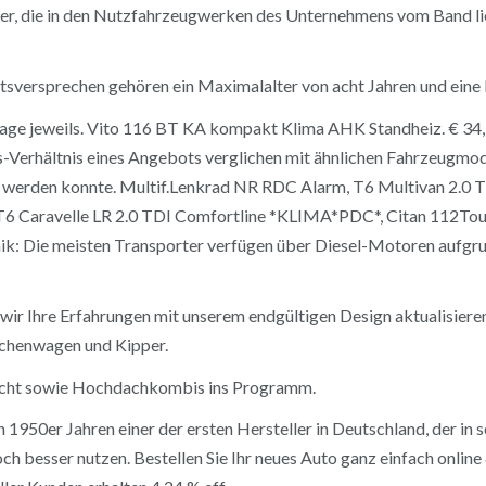
r, die in den Nutzfahrzeugwerken des Unternehmens vom Band liefe
tätsversprechen gehören ein Maximalalter von acht Jahren und ein
0 Tage jeweils. Vito 116 BT KA kompakt Klima AHK Standheiz. € 34,3
gs-Verhältnis eines Angebots verglichen mit ähnlichen Fahrzeugm
werden konnte. Multif.Lenkrad NR RDC Alarm, T6 Multivan 2.0 TDI
 Caravelle LR 2.0 TDI Comfortline *KLIMA*PDC*, Citan 112Tour
nik: Die meisten Transporter verfügen über Diesel-Motoren aufg
ir Ihre Erfahrungen mit unserem endgültigen Design aktualisieren.
schenwagen und Kipper.
icht sowie Hochdachkombis ins Programm.
950er Jahren einer der ersten Hersteller in Deutschland, der in s
esser nutzen. Bestellen Sie Ihr neues Auto ganz einfach online & 