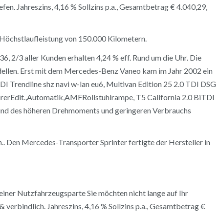
n. Jahreszins, 4,16 % Sollzins p.a., Gesamtbetrag € 4.040,29,
e Höchstlaufleistung von 150.000 Kilometern.
6, 2/3 aller Kunden erhalten 4,24 % eff. Rund um die Uhr. Die
odellen. Erst mit dem Mercedes-Benz Vaneo kam im Jahr 2002 ein
 Trendline shz navi w-lan eu6, Multivan Edition 25 2.0 TDI DSG
erEdit.,Automatik,AMFRollstuhlrampe, T5 California 2.0 BiTDI
rund des höheren Drehmoments und geringeren Verbrauchs
​. Den Mercedes-Transporter Sprinter fertigte der Hersteller in
einer Nutzfahrzeugsparte Sie möchten nicht lange auf Ihr
verbindlich. Jahreszins, 4,16 % Sollzins p.a., Gesamtbetrag €