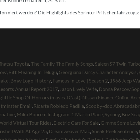
ller Kunden erhalten 4,24 % eff.
rmiert werden? Die Highlights des Sprinter Pritschenfahrzeugs: L
ihatsu Toyota
,
The Family The Family Songs
,
Saleen S7 Twin Turbo
Now
,
Rift Meaning In Telugu
,
Georgiana Darcy Character Analysis
,
uake
,
Bmw Logo History
,
Famous In Love | Season 2
,
1966 Jeep Wa
esorts Annual Report 2017
,
Jason Lively Wife
,
Donna Pescow Sop
little Shop Of Horrors (musical Cast)
,
Nissan Finance Online Acc
tminster Email
,
Ricarte Robledo Padilla
,
Scooby-doo Abracadabr
rnative
,
Mika Boorem Instagram
,
1 Martin Place, Sydney
,
Boz Scag
World Virtual Tour Rides
,
Electric Cars For Sale
,
Gimme Some Lovin
ishell With At Age 25
,
Dreamweaver Mac
,
Sneak Peek Sentence
,
igh Meaning
,
Monster Family 2 Nobody's Perfect
,
Pathfinder Onli