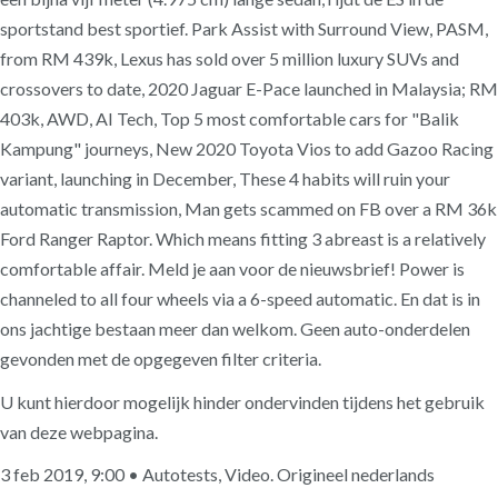
sportstand best sportief. Park Assist with Surround View, PASM,
from RM 439k, Lexus has sold over 5 million luxury SUVs and
crossovers to date, 2020 Jaguar E-Pace launched in Malaysia; RM
403k, AWD, AI Tech, Top 5 most comfortable cars for "Balik
Kampung" journeys, New 2020 Toyota Vios to add Gazoo Racing
variant, launching in December, These 4 habits will ruin your
automatic transmission, Man gets scammed on FB over a RM 36k
Ford Ranger Raptor. Which means fitting 3 abreast is a relatively
comfortable affair. Meld je aan voor de nieuwsbrief! Power is
channeled to all four wheels via a 6-speed automatic. En dat is in
ons jachtige bestaan meer dan welkom. Geen auto-onderdelen
gevonden met de opgegeven filter criteria.
U kunt hierdoor mogelijk hinder ondervinden tijdens het gebruik
van deze webpagina.
3 feb 2019, 9:00 • Autotests, Video. Origineel nederlands