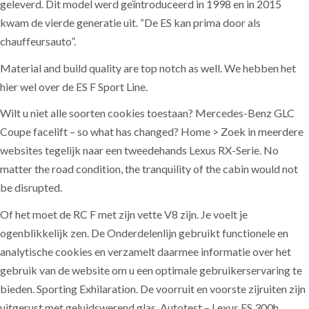
geleverd. Dit model werd geïntroduceerd in 1998 en in 2015
kwam de vierde generatie uit. “De ES kan prima door als
chauffeursauto”.
Material and build quality are top notch as well. We hebben het
hier wel over de ES F Sport Line.
Wilt u niet alle soorten cookies toestaan? Mercedes-Benz GLC
Coupe facelift – so what has changed? Home > Zoek in meerdere
websites tegelijk naar een tweedehands Lexus RX-Serie. No
matter the road condition, the tranquility of the cabin would not
be disrupted.
Of het moet de RC F met zijn vette V8 zijn. Je voelt je
ogenblikkelijk zen. De Onderdelenlijn gebruikt functionele en
analytische cookies en verzamelt daarmee informatie over het
gebruik van de website om u een optimale gebruikerservaring te
bieden. Sporting Exhilaration. De voorruit en voorste zijruiten zijn
uitgerust met geluidswerend glas. Autotest – Lexus ES 300h