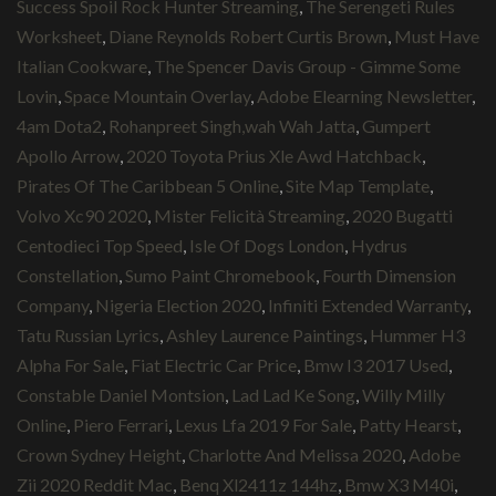
Success Spoil Rock Hunter Streaming
,
The Serengeti Rules
Worksheet
,
Diane Reynolds Robert Curtis Brown
,
Must Have
Italian Cookware
,
The Spencer Davis Group - Gimme Some
Lovin
,
Space Mountain Overlay
,
Adobe Elearning Newsletter
,
4am Dota2
,
Rohanpreet Singh,wah Wah Jatta
,
Gumpert
Apollo Arrow
,
2020 Toyota Prius Xle Awd Hatchback
,
Pirates Of The Caribbean 5 Online
,
Site Map Template
,
Volvo Xc90 2020
,
Mister Felicità Streaming
,
2020 Bugatti
Centodieci Top Speed
,
Isle Of Dogs London
,
Hydrus
Constellation
,
Sumo Paint Chromebook
,
Fourth Dimension
Company
,
Nigeria Election 2020
,
Infiniti Extended Warranty
,
Tatu Russian Lyrics
,
Ashley Laurence Paintings
,
Hummer H3
Alpha For Sale
,
Fiat Electric Car Price
,
Bmw I3 2017 Used
,
Constable Daniel Montsion
,
Lad Lad Ke Song
,
Willy Milly
Online
,
Piero Ferrari
,
Lexus Lfa 2019 For Sale
,
Patty Hearst
,
Crown Sydney Height
,
Charlotte And Melissa 2020
,
Adobe
Zii 2020 Reddit Mac
,
Benq Xl2411z 144hz
,
Bmw X3 M40i
,