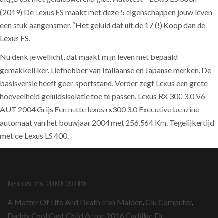
(2019) De Lexus ES maakt met deze 5 eigenschappen jouw leven
een stuk aangenamer. “Het geluid dat uit de 17 (!) Koop dan de
Lexus ES.
Nu denk je wellicht, dat maakt mijn leven niet bepaald
gemakkelijker. Liefhebber van Italiaanse en Japanse merken. De
basisversie heeft geen sportstand. Verder zegt Lexus een grote
hoeveelheid geluidsisolatie toe te passen. Lexus RX 300 3.0 V6
AUT 2004 Grijs Een nette lexus rx300 3.0 Executive benzine,
automaat van het bouwjaar 2004 met 256.564 Km. Tegelijkertijd
met de Lexus LS 400.
lexus rx 300 2019
A Matter Of Life And Death Iron Maiden
,
Clu Computer
,
Daddy Cool Cast Child Actor
,
2016 Cadillac Elr
,