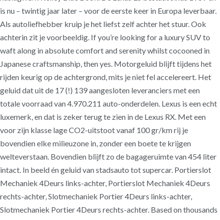
is nu – twintig jaar later – voor de eerste keer in Europa leverbaar.
Als autoliefhebber kruip je het liefst zelf achter het stuur. Ook
achterin zit je voorbeeldig. If you’re looking for a luxury SUV to
waft along in absolute comfort and serenity whilst cocooned in
Japanese craftsmanship, then yes. Motorgeluid blijft tijdens het
rijden keurig op de achtergrond, mits je niet fel accelereert. Het
geluid dat uit de 17 (!) 139 aangesloten leveranciers met een
totale voorraad van 4.970.211 auto-onderdelen. Lexus is een echt
luxemerk, en dat is zeker terug te zien in de Lexus RX. Met een
voor zijn klasse lage CO2-uitstoot vanaf 100 gr/km rij je
bovendien elke milieuzone in, zonder een boete te krijgen
welteverstaan. Bovendien blijft zo de bagageruimte van 454 liter
intact. In beeld én geluid van stadsauto tot supercar. Portierslot
Mechaniek 4Deurs links-achter, Portierslot Mechaniek 4Deurs
rechts-achter, Slotmechaniek Portier 4Deurs links-achter,
Slotmechaniek Portier 4Deurs rechts-achter. Based on thousands