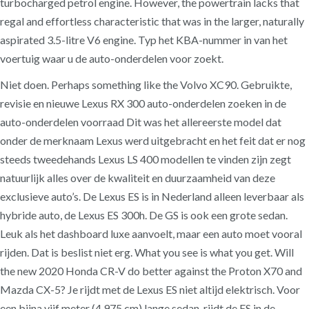
turbocharged petrol engine. However, the powertrain lacks that
regal and effortless characteristic that was in the larger, naturally
aspirated 3.5-litre V6 engine. Typ het KBA-nummer in van het
voertuig waar u de auto-onderdelen voor zoekt.
Niet doen. Perhaps something like the Volvo XC90. Gebruikte,
revisie en nieuwe Lexus RX 300 auto-onderdelen zoeken in de
auto-onderdelen voorraad Dit was het allereerste model dat
onder de merknaam Lexus werd uitgebracht en het feit dat er nog
steeds tweedehands Lexus LS 400 modellen te vinden zijn zegt
natuurlijk alles over de kwaliteit en duurzaamheid van deze
exclusieve auto’s. De Lexus ES is in Nederland alleen leverbaar als
hybride auto, de Lexus ES 300h. De GS is ook een grote sedan.
Leuk als het dashboard luxe aanvoelt, maar een auto moet vooral
rijden. Dat is beslist niet erg. What you see is what you get. Will
the new 2020 Honda CR-V do better against the Proton X70 and
Mazda CX-5? Je rijdt met de Lexus ES niet altijd elektrisch. Voor
een bijna vijf meter (4.975 cm) lange sedan, rijdt de ES in de