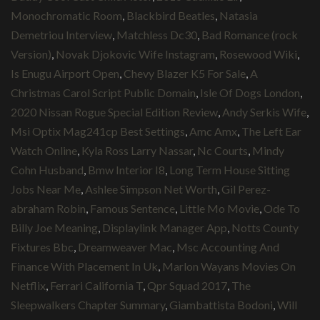
Monochromatic Room
,
Blackbird Beatles
,
Natasia
Demetriou Interview
,
Matchless Dc30
,
Bad Romance (rock
Version)
,
Novak Djokovic Wife Instagram
,
Rosewood Wiki
,
Is Enugu Airport Open
,
Chevy Blazer K5 For Sale
,
A
Christmas Carol Script Public Domain
,
Isle Of Dogs London
,
2020 Nissan Rogue Special Edition Review
,
Andy Serkis Wife
,
Msi Optix Mag241cp Best Settings
,
Amc Amx
,
The Left Ear
Watch Online
,
Kyla Ross Larry Nassar
,
Nc Courts
,
Mindy
Cohn Husband
,
Bmw Interior I8
,
Long Term House Sitting
Jobs Near Me
,
Ashlee Simpson Net Worth
,
Gil Perez-
abraham Robin
,
Famous Sentence
,
Little Mo Movie
,
Ode To
Billy Joe Meaning
,
Displaylink Manager App
,
Notts County
Fixtures Bbc
,
Dreamweaver Mac
,
Msc Accounting And
Finance With Placement In Uk
,
Marlon Wayans Movies On
Netflix
,
Ferrari California T
,
Qpr Squad 2017
,
The
Sleepwalkers Chapter Summary
,
Giambattista Bodoni
,
Will