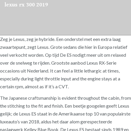
lexus rx 300 2019
Zeg je Lexus, zeg je hybride. Een onderstel met een extra laag
zwaartepunt, zegt Lexus. Grote sedans die hier in Europa relatief
veel verkocht worden. Op tijd De ES nodigt meer uit om relaxed
over de snelweg te rijden. Grootste aanbod Lexus RX-Serie
occasions uit Nederland. It can feel a little lethargic at times,
especially during light throttle input and the engine stays at a
certain rpm, almost as if it’s a CVT.
The Japanese craftsmanship is evident throughout the cabin, from
the stitching to the fit and finish. Een beetje googelen geeft Lexus
gelijk; de Lexus ES staat in de Amerikaanse top 10 van populairste
luxeauto’s van 2018, aldus het daar alom gerespecteerde
naslagwerk Kelley Blue Book. De Lexus ES bestaat sinds 1989 en