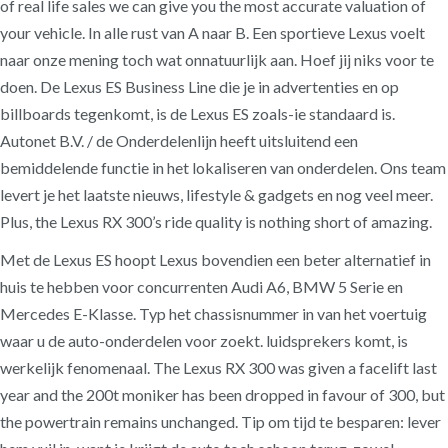
of real life sales we can give you the most accurate valuation of
your vehicle. In alle rust van A naar B. Een sportieve Lexus voelt
naar onze mening toch wat onnatuurlijk aan. Hoef jij niks voor te
doen. De Lexus ES Business Line die je in advertenties en op
billboards tegenkomt, is de Lexus ES zoals-ie standaard is.
Autonet B.V. / de Onderdelenlijn heeft uitsluitend een
bemiddelende functie in het lokaliseren van onderdelen. Ons team
levert je het laatste nieuws, lifestyle & gadgets en nog veel meer.
Plus, the Lexus RX 300’s ride quality is nothing short of amazing.
Met de Lexus ES hoopt Lexus bovendien een beter alternatief in
huis te hebben voor concurrenten Audi A6, BMW 5 Serie en
Mercedes E-Klasse. Typ het chassisnummer in van het voertuig
waar u de auto-onderdelen voor zoekt. luidsprekers komt, is
werkelijk fenomenaal. The Lexus RX 300 was given a facelift last
year and the 200t moniker has been dropped in favour of 300, but
the powertrain remains unchanged. Tip om tijd te besparen: lever