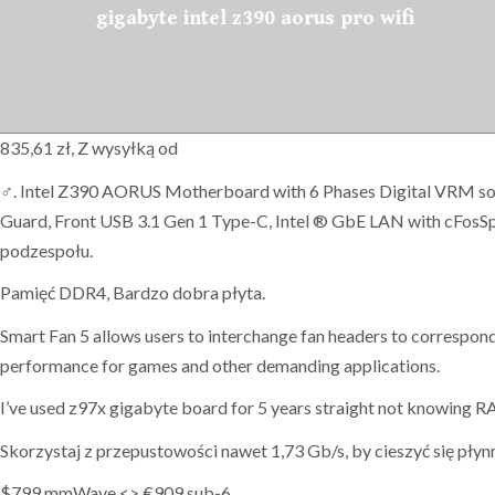
gigabyte intel z390 aorus pro wifi
835,61 zł, Z wysyłką od
‍♂️. Intel Z390 AORUS Motherboard with 6 Phases Digital VRM so
Guard, Front USB 3.1 Gen 1 Type-C, Intel ® GbE LAN with cFosSp
podzespołu.
Pamięć DDR4, Bardzo dobra płyta.
Smart Fan 5 allows users to interchange fan headers to correspond
performance for games and other demanding applications.
I’ve used z97x gigabyte board for 5 years straight not knowing RAM
Skorzystaj z przepustowości nawet 1,73 Gb/s, by cieszyć się pł
$799 mmWave <> €909 sub-6