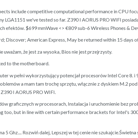
 aspects include competitive computational performance in CPU fo
f any LGA1151 we've tested so far. Z390 I AORUS PRO WIFI posia
nych efektów. $699 mmWave <> €809 sub-6 Wireless Phones & De
d; Discover; American Express, May be returned within 15 days of
e uważam, że jest za wysoka, Bios nie jest przejrzysty.
xed to the motherboard.
 w pełni wykorzystujący potencjał procesorów Intel Core 8. i 9. 
 problemów a mam tam trochę sprzętu, włącznie z dyskiem M.2 pod 
do Z390 I AORUS PRO WIFI.
w graficznych w procesorach, Instalacja i uruchomienie bez pr
 too, but in line with certain performance brackets for Intel's
 5 Ghz.... Rozwiń dalej, Lepszej w tej cenie nie szukajcie.Świetn