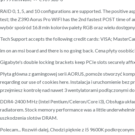
RAID 0, 1, 5, and 10 configurations are supported. The positive
test; the Z390 Aorus Pro WIFI has the 2nd fastest POST time o
wybór spośród 16.8 mln kolorów palety RGB oraz wielu dostęp
Tech Support accepts the following credit cards: VISA; MasterCar
im on an msi board and there is no going back. Cena płyty osobiści
Gigabyte's double locking brackets keep PCIe slots securely affi
Płyta główna z gamingowej serii AORUS, pomoże stworzyć komputer
reqarding our use of cookies here. Instalacja i uruchomienie bez
przejmiesz kontrolę nad nawet 3 wentylatorami podłączonymi 
DDR4-2400 MHz (Intel Pentium/Celeron/Core i3), Obsługa układó
radiatorem. Stock memory performance was a little underwhelming
uszkodzenia slotów DRAM.
Polecam... Rozwiń dalej, Chodzi pięknie z i5 9600K podkręconym na