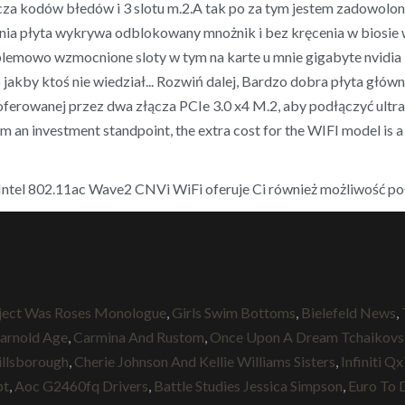
acza kodów błedów i 3 slotu m.2.A tak po za tym jestem zadowolony.
ęcenia płyta wykrywa odblokowany mnożnik i bez kręcenia w biosi
blemowo wzmocnione sloty w tym na karte u mnie gigabyte nvidia 
jakby ktoś nie wiedział... Rozwiń dalej, Bardzo dobra płyta głów
ferowanej przez dwa złącza PCIe 3.0 x4 M.2, aby podłączyć ultra
m an investment standpoint, the extra cost for the WIFI model is 
 Intel 802.11ac Wave2 CNVi WiFi oferuje Ci również możliwość 
ject Was Roses Monologue
,
Girls Swim Bottoms
,
Bielefeld News
,
arnold Age
,
Carmina And Rustom
,
Once Upon A Dream Tchaikovs
illsborough
,
Cherie Johnson And Kellie Williams Sisters
,
Infiniti Q
pt
,
Aoc G2460fq Drivers
,
Battle Studies Jessica Simpson
,
Euro To 