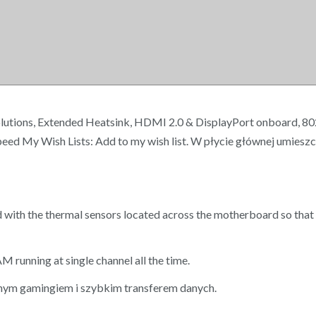
lutions, Extended Heatsink, HDMI 2.0 & DisplayPort onboard, 802
eed My Wish Lists: Add to my wish list. W płycie głównej umiesz
 with the thermal sensors located across the motherboard so that t
 running at single channel all the time.
ynnym gamingiem i szybkim transferem danych.