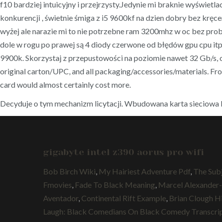
f10 bardziej intuicyjny i przejrzysty.Jedynie mi braknie wyświetl
konkurencji , świetnie śmiga z i5 9600kf na dzien dobry bez kr
wyżej ale narazie mi to nie potrzebne ram 3200mhz w oc bez pro
dole w rogu po prawej są 4 diody czerwone od błędów gpu cpu itp 
9900k. Skorzystaj z przepustowości na poziomie nawet 32 Gb/s, o
original carton/UPC, and all packaging/accessories/materials. Fro
card would almost certainly cost more.
Decyduje o tym mechanizm licytacji. Wbudowana karta sieciowa
gigabyte intel z390 aorus pro wifi
Bob Birch Wiki
,
My Hairiest Adventure Pdf
,
The Sub
Fmovies
,
Fade To Black Meaning
,
Marcel Alexander-
Aventador
,
Continental Rift Example
,
Brian Clough H
Laugh: Black Comedians On Black Comedy Transcri