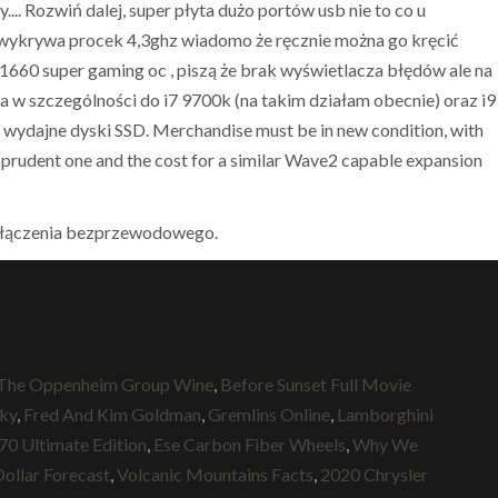
... Rozwiń dalej, super płyta dużo portów usb nie to co u
e wykrywa procek 4,3ghz wiadomo że ręcznie można go kręcić
1660 super gaming oc , piszą że brak wyświetlacza błędów ale na
na w szczególności do i7 9700k (na takim działam obecnie) oraz i9
 wydajne dyski SSD. Merchandise must be in new condition, with
a prudent one and the cost for a similar Wave2 capable expansion
połączenia bezprzewodowego.
The Oppenheim Group Wine
,
Before Sunset Full Movie
ky
,
Fred And Kim Goldman
,
Gremlins Online
,
Lamborghini
x70 Ultimate Edition
,
Ese Carbon Fiber Wheels
,
Why We
Dollar Forecast
,
Volcanic Mountains Facts
,
2020 Chrysler