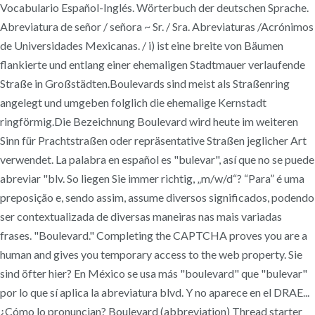
Vocabulario Español-Inglés. Wörterbuch der deutschen Sprache.
Abreviatura de señor / señora ~ Sr. / Sra. Abreviaturas /Acrónimos
de Universidades Mexicanas. / i) ist eine breite von Bäumen
flankierte und entlang einer ehemaligen Stadtmauer verlaufende
Straße in Großstädten.Boulevards sind meist als Straßenring
angelegt und umgeben folglich die ehemalige Kernstadt
ringförmig.Die Bezeichnung Boulevard wird heute im weiteren
Sinn für Prachtstraßen oder repräsentative Straßen jeglicher Art
verwendet. La palabra en español es "bulevar", así que no se puede
abreviar "blv. So liegen Sie immer richtig, „m/w/d“? “Para” é uma
preposição e, sendo assim, assume diversos significados, podendo
ser contextualizada de diversas maneiras nas mais variadas
frases. "Boulevard." Completing the CAPTCHA proves you are a
human and gives you temporary access to the web property. Sie
sind öfter hier? En México se usa más "boulevard" que "bulevar"
por lo que sí aplica la abreviatura blvd. Y no aparece en el DRAE...
¿Cómo lo pronuncian? Boulevard (abbreviation) Thread starter