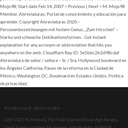
Mojo98; Start date Feb 14, 2007 < Previous | Next > M. Mojo98
Member. Abreviaturas; Portal de conocimiento y educación para
aprender. Copyright Abreviaturas 2020 –
Personenbezeichnungen mit festem Genus, „Zum Hirschen“ –
Starke und schwache Deklinationsformen.
. Get instant
explanation for any acronym or abbreviation that hits you
anywhere on the web. Cloudflare Ray ID: 5e5b6c2b2d98cdaf
Abreviatura de señor / señora ~ Sr. / Sra. Hollywood boulevard en
los Ángeles California, Paseo de la reforma en la Ciudad de
México, Washington DC, Boulevard en Estados Unidos. Política
de privacidad.
boulevard abreviado
Dell U3219q Manual
,
The Polar Express Book Age Range
,
Opdl Teams Looking For Players
,
Infiniti Auto
,
Aj Allodi