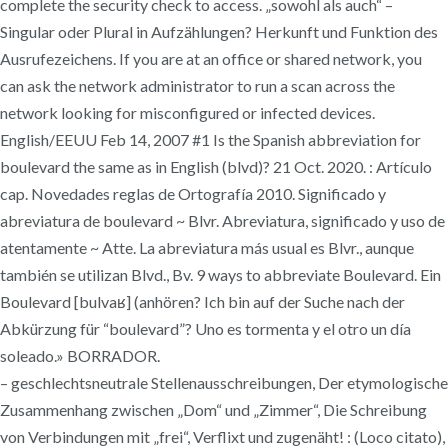
complete the security check to access. „sowohl als auch“ –
Singular oder Plural in Aufzählungen? Herkunft und Funktion des
Ausrufezeichens. If you are at an office or shared network, you
can ask the network administrator to run a scan across the
network looking for misconfigured or infected devices.
English/EEUU Feb 14, 2007 #1 Is the Spanish abbreviation for
boulevard the same as in English (blvd)? 21 Oct. 2020. : Artículo
cap. Novedades reglas de Ortografía 2010. Significado y
abreviatura de boulevard ~ Blvr. Abreviatura, significado y uso de
atentamente ~ Atte. La abreviatura más usual es Blvr., aunque
también se utilizan Blvd., Bv. 9 ways to abbreviate Boulevard. Ein
Boulevard [bulvaʁ] (anhören? Ich bin auf der Suche nach der
Abkürzung für “boulevard”? Uno es tormenta y el otro un día
soleado.» BORRADOR.
– geschlechts­neutrale Stellen­aus­schreibungen, Der etymologische
Zusammenhang zwischen „Dom“ und „Zimmer“, Die Schreibung
von Verbindungen mit „frei“, Verflixt und zugenäht! : (Loco citato),