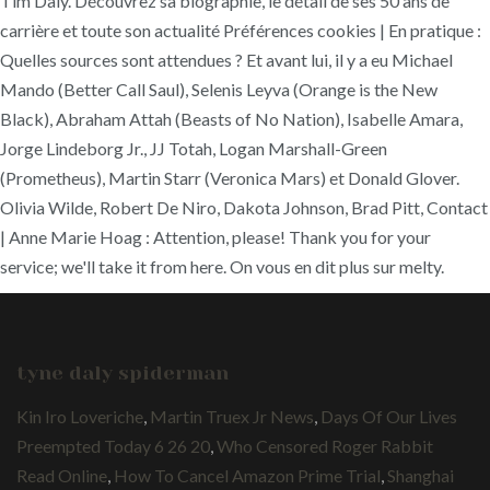
Tim Daly. Découvrez sa biographie, le détail de ses 50 ans de
carrière et toute son actualité Préférences cookies | En pratique :
Quelles sources sont attendues ? Et avant lui, il y a eu Michael
Mando (Better Call Saul), Selenis Leyva (Orange is the New
Black), Abraham Attah (Beasts of No Nation), Isabelle Amara,
Jorge Lindeborg Jr., JJ Totah, Logan Marshall-Green
(Prometheus), Martin Starr (Veronica Mars) et Donald Glover.
Olivia Wilde, Robert De Niro, Dakota Johnson, Brad Pitt, Contact
| Anne Marie Hoag : Attention, please! Thank you for your
service; we'll take it from here. On vous en dit plus sur melty.
tyne daly spiderman
Kin Iro Loveriche
,
Martin Truex Jr News
,
Days Of Our Lives
Preempted Today 6 26 20
,
Who Censored Roger Rabbit
Read Online
,
How To Cancel Amazon Prime Trial
,
Shanghai