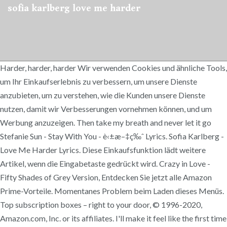
sofia karlberg love me harder
Harder, harder, harder Wir verwenden Cookies und ähnliche Tools,
um Ihr Einkaufserlebnis zu verbessern, um unsere Dienste
anzubieten, um zu verstehen, wie die Kunden unsere Dienste
nutzen, damit wir Verbesserungen vornehmen können, und um
Werbung anzuzeigen. Then take my breath and never let it go
Stefanie Sun - Stay With You - è‹±æ–‡ç‰ˆ Lyrics. Sofia Karlberg -
Love Me Harder Lyrics. Diese Einkaufsfunktion lädt weitere
Artikel, wenn die Eingabetaste gedrückt wird. Crazy in Love -
Fifty Shades of Grey Version, Entdecken Sie jetzt alle Amazon
Prime-Vorteile. Momentanes Problem beim Laden dieses Menüs.
Top subscription boxes – right to your door, © 1996-2020,
Amazon.com, Inc. or its affiliates. I'll make it feel like the first time