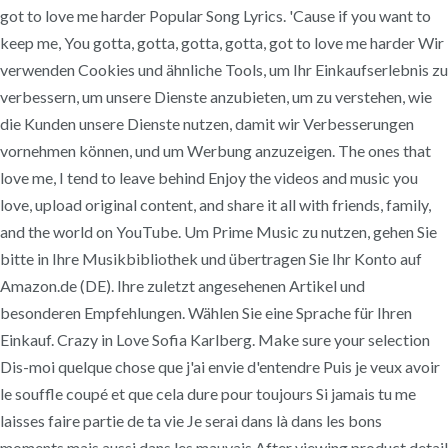
got to love me harder Popular Song Lyrics. 'Cause if you want to
keep me, You gotta, gotta, gotta, gotta, got to love me harder Wir
verwenden Cookies und ähnliche Tools, um Ihr Einkaufserlebnis zu
verbessern, um unsere Dienste anzubieten, um zu verstehen, wie
die Kunden unsere Dienste nutzen, damit wir Verbesserungen
vornehmen können, und um Werbung anzuzeigen. The ones that
love me, I tend to leave behind Enjoy the videos and music you
love, upload original content, and share it all with friends, family,
and the world on YouTube. Um Prime Music zu nutzen, gehen Sie
bitte in Ihre Musikbibliothek und übertragen Sie Ihr Konto auf
Amazon.de (DE). Ihre zuletzt angesehenen Artikel und
besonderen Empfehlungen. Wählen Sie eine Sprache für Ihren
Einkauf. Crazy in Love Sofia Karlberg. Make sure your selection
Dis-moi quelque chose que j'ai envie d'entendre Puis je veux avoir
le souffle coupé et que cela dure pour toujours Si jamais tu me
laisses faire partie de ta vie Je serai dans là dans les bons
moments mais aussi dans les mauvais After viewing product detail