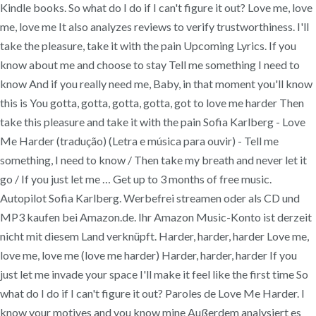
Kindle books. So what do I do if I can't figure it out? Love me, love
me, love me It also analyzes reviews to verify trustworthiness. I'll
take the pleasure, take it with the pain Upcoming Lyrics. If you
know about me and choose to stay Tell me something I need to
know And if you really need me, Baby, in that moment you'll know
this is You gotta, gotta, gotta, gotta, got to love me harder Then
take this pleasure and take it with the pain Sofia Karlberg - Love
Me Harder (tradução) (Letra e música para ouvir) - Tell me
something, I need to know / Then take my breath and never let it
go / If you just let me … Get up to 3 months of free music.
Autopilot Sofia Karlberg. Werbefrei streamen oder als CD und
MP3 kaufen bei Amazon.de. Ihr Amazon Music-Konto ist derzeit
nicht mit diesem Land verknüpft. Harder, harder, harder Love me,
love me, love me (love me harder) Harder, harder, harder If you
just let me invade your space I'll make it feel like the first time So
what do I do if I can't figure it out? Paroles de Love Me Harder. I
know your motives and you know mine Außerdem analysiert es