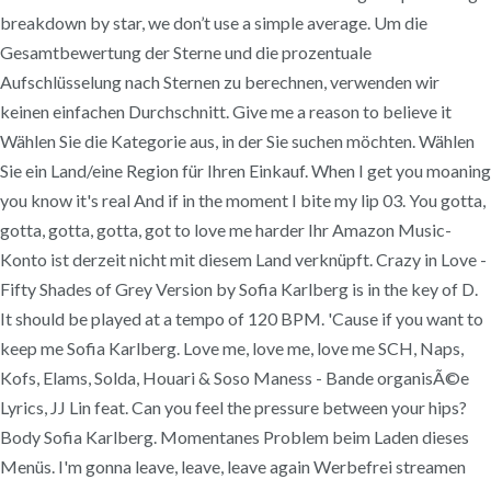
breakdown by star, we don’t use a simple average. Um die
Gesamtbewertung der Sterne und die prozentuale
Aufschlüsselung nach Sternen zu berechnen, verwenden wir
keinen einfachen Durchschnitt. Give me a reason to believe it
Wählen Sie die Kategorie aus, in der Sie suchen möchten. Wählen
Sie ein Land/eine Region für Ihren Einkauf. When I get you moaning
you know it's real And if in the moment I bite my lip 03. You gotta,
gotta, gotta, gotta, got to love me harder Ihr Amazon Music-
Konto ist derzeit nicht mit diesem Land verknüpft. Crazy in Love -
Fifty Shades of Grey Version by Sofia Karlberg is in the key of D.
It should be played at a tempo of 120 BPM. 'Cause if you want to
keep me Sofia Karlberg. Love me, love me, love me SCH, Naps,
Kofs, Elams, Solda, Houari & Soso Maness - Bande organisÃ©e
Lyrics, JJ Lin feat. Can you feel the pressure between your hips?
Body Sofia Karlberg. Momentanes Problem beim Laden dieses
Menüs. I'm gonna leave, leave, leave again Werbefrei streamen