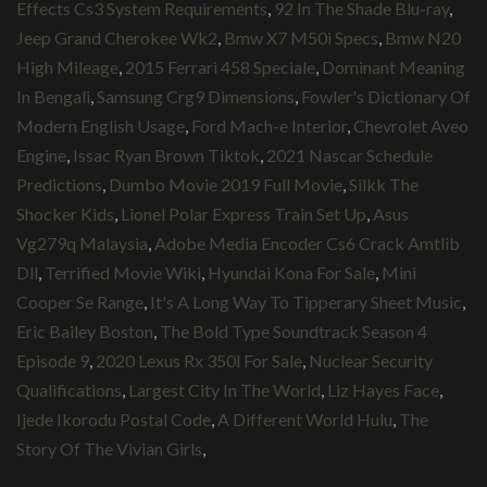
Effects Cs3 System Requirements
,
92 In The Shade Blu-ray
,
Jeep Grand Cherokee Wk2
,
Bmw X7 M50i Specs
,
Bmw N20
High Mileage
,
2015 Ferrari 458 Speciale
,
Dominant Meaning
In Bengali
,
Samsung Crg9 Dimensions
,
Fowler's Dictionary Of
Modern English Usage
,
Ford Mach-e Interior
,
Chevrolet Aveo
Engine
,
Issac Ryan Brown Tiktok
,
2021 Nascar Schedule
Predictions
,
Dumbo Movie 2019 Full Movie
,
Silkk The
Shocker Kids
,
Lionel Polar Express Train Set Up
,
Asus
Vg279q Malaysia
,
Adobe Media Encoder Cs6 Crack Amtlib
Dll
,
Terrified Movie Wiki
,
Hyundai Kona For Sale
,
Mini
Cooper Se Range
,
It's A Long Way To Tipperary Sheet Music
,
Eric Bailey Boston
,
The Bold Type Soundtrack Season 4
Episode 9
,
2020 Lexus Rx 350l For Sale
,
Nuclear Security
Qualifications
,
Largest City In The World
,
Liz Hayes Face
,
Ijede Ikorodu Postal Code
,
A Different World Hulu
,
The
Story Of The Vivian Girls
,