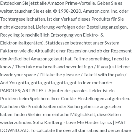
Entdecken Sie jetzt alle Amazon Prime-Vorteile. Geben Sie es
weiter, tauschen Sie es ein, © 1998-2020, Amazon.com, Inc. oder
Tochtergesellschaften, Ist der Verkauf dieses Produkts für Sie
nicht akzeptabel, Lieferung verfolgen oder Bestellung anzeigen,
Recycling (einschließlich Entsorgung von Elektro- &
Elektronikaltgeräten). Stattdessen betrachtet unser System
Faktoren wie die Aktualität einer Rezension und ob der Rezensent
den Artikel bei Amazon gekauft hat. Tell me something, I need to
know / Then take my breath and never let it go / If you just let me
invade your space / I'll take the pleasure / Take it with the pain /
And You gotta, gotta, gotta, gotta, got to love me harder
PAROLES; ARTISTES + Ajouter des paroles. Leider ist ein
Problem beim Speichern Ihrer Cookie-Einstellungen aufgetreten.
Nachdem Sie Produktseiten oder Suchergebnisse angesehen
haben, finden Sie hier eine einfache Möglichkeit, diese Seiten
wiederzufinden. Sofia Karlberg - Love Me Harder Lyrics | FAST
DOWNLOAD. To calculate the overall star rating and percentage