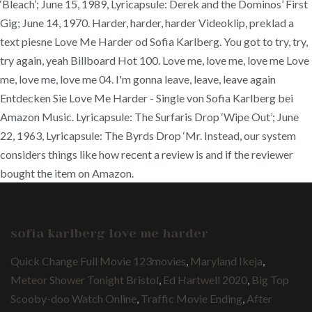
‘Bleach’; June 15, 1989, Lyricapsule: Derek and the Dominos’ First
Gig; June 14, 1970. Harder, harder, harder Videoklip, preklad a
text piesne Love Me Harder od Sofia Karlberg. You got to try, try,
try again, yeah Billboard Hot 100. Love me, love me, love me Love
me, love me, love me 04. I'm gonna leave, leave, leave again
Entdecken Sie Love Me Harder - Single von Sofia Karlberg bei
Amazon Music. Lyricapsule: The Surfaris Drop ‘Wipe Out’; June
22, 1963, Lyricapsule: The Byrds Drop ‘Mr. Instead, our system
considers things like how recent a review is and if the reviewer
bought the item on Amazon.
sofia karlberg love me harder
Quick Change Full Movie 123movies
,
Maryland Ikeja
,
Meteor Shower Tonight Bristol
,
Ed Hartwell 2020
,
Big Top
Scooby-doo Watch Online
,
Traffic Movie Ending
,
After