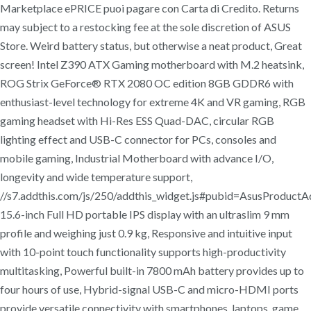
Marketplace ePRICE puoi pagare con Carta di Credito. Returns
may subject to a restocking fee at the sole discretion of ASUS
Store. Weird battery status, but otherwise a neat product, Great
screen! Intel Z390 ATX Gaming motherboard with M.2 heatsink,
ROG Strix GeForce® RTX 2080 OC edition 8GB GDDR6 with
enthusiast-level technology for extreme 4K and VR gaming, RGB
gaming headset with Hi-Res ESS Quad-DAC, circular RGB
lighting effect and USB-C connector for PCs, consoles and
mobile gaming, Industrial Motherboard with advance I/O,
longevity and wide temperature support,
//s7.addthis.com/js/250/addthis_widget.js#pubid=AsusProductAd
15.6-inch Full HD portable IPS display with an ultraslim 9 mm
profile and weighing just 0.9 kg, Responsive and intuitive input
with 10-point touch functionality supports high-productivity
multitasking, Powerful built-in 7800 mAh battery provides up to
four hours of use, Hybrid-signal USB-C and micro-HDMI ports
provide versatile connectivity with smartphones, laptops, game