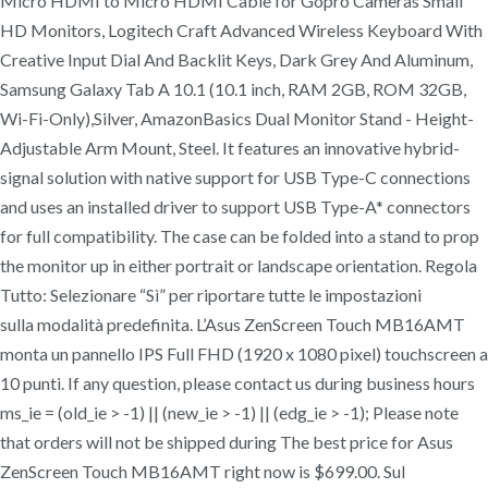
Micro HDMI to Micro HDMI Cable for Gopro Cameras Small
HD Monitors, Logitech Craft Advanced Wireless Keyboard With
Creative Input Dial And Backlit Keys, Dark Grey And Aluminum,
Samsung Galaxy Tab A 10.1 (10.1 inch, RAM 2GB, ROM 32GB,
Wi-Fi-Only),Silver, AmazonBasics Dual Monitor Stand - Height-
Adjustable Arm Mount, Steel. It features an innovative hybrid-
signal solution with native support for USB Type-C connections
and uses an installed driver to support USB Type-A* connectors
for full compatibility. The case can be folded into a stand to prop
the monitor up in either portrait or landscape orientation. Regola
Tutto: Selezionare “Sì” per riportare tutte le impostazioni
sulla modalità predefinita. L’Asus ZenScreen Touch MB16AMT
monta un pannello IPS Full FHD (1920 x 1080 pixel) touchscreen a
10 punti. If any question, please contact us during business hours
ms_ie = (old_ie > -1) || (new_ie > -1) || (edg_ie > -1); Please note
that orders will not be shipped during The best price for Asus
ZenScreen Touch MB16AMT right now is $699.00. Sul