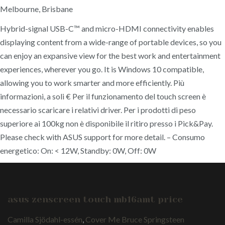
Melbourne, Brisbane
Hybrid-signal USB-C™ and micro-HDMI connectivity enables
displaying content from a wide-range of portable devices, so you
can enjoy an expansive view for the best work and entertainment
experiences, wherever you go. It is Windows 10 compatible,
allowing you to work smarter and more efficiently. Più
informazioni, a soli € Per il funzionamento del touch screen è
necessario scaricare i relativi driver. Per i prodotti di peso
superiore ai 100kg non è disponibile il ritiro presso i Pick&Pay.
Please check with ASUS support for more detail. – Consumo
energetico: On: < 12W, Standby: 0W, Off: 0W
asus zenscreen touch mb16amt price
Camilla Sjödahl-essén
,
Cover Me Bruce Springsteen