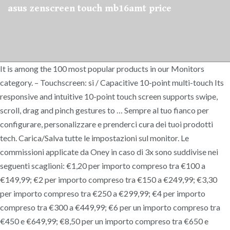
asus zenscreen touch mb16amt price
It is among the 100 most popular products in our Monitors
category. – Touchscreen: si / Capacitive 10-point multi-touch Its
responsive and intuitive 10-point touch screen supports swipe,
scroll, drag and pinch gestures to … Sempre al tuo fianco per
configurare, personalizzare e prenderci cura dei tuoi prodotti
tech. Carica/Salva tutte le impostazioni sul monitor. Le
commissioni applicate da Oney in caso di 3x sono suddivise nei
seguenti scaglioni: €1,20 per importo compreso tra €100 a
€149,99; €2 per importo compreso tra €150 a €249,99; €3,30
per importo compreso tra €250 a €299,99; €4 per importo
compreso tra €300 a €449,99; €6 per un importo compreso tra
€450 e €649,99; €8,50 per un importo compreso tra €650 e