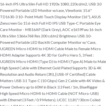
16-inch IPS Ultra Slim Full HD 1920x 1080, 220cd/m2, USB 3.0
Powered Portable LED Monitor w/case, ViewSonic 15.6"
TD1630-3 10- Point Multi Touch Display Monitor (16"), ASUS
Zenscreen Go 15.6-inch Full HD IPS USB Type-C Portable Eye
Care Monitor - MB16AP (Dark Grey), AOC e1659Fwu 16-Inch
Ultra Slim 1366x768 Res 200 cd/m2 Brightness USB 3.0-
Powered Portable LED Backlit Computer Monitor w/ Case,
UGREEN Micro HDMI to HDMI Cable Male to Female Micro
HDMI Adapter Supports 4K 3D for GoPro Hero 5, 3 Feet :
UGREEN Micro HDMI (Type D) to HDMI (Type A) Male to Male
High Speed Cable with Ethernet Gold Plated Supports 3D & 4K
Resolution and Audio Return (3ft), [USB-IF Certified] Cable
Matters USB 3.1 Type-C (10 Gbps) Gen 2 Cable with 4K Video &
Power Delivery up to 60W in Black 3.3 Feet / 1m, BlueRigger
High Speed Micro HDMI to HDMI Cable (NOT Micro-USB)
with Ethernet (3 Feet / 0.9 Meters), UCEC 11.81"/30cm Coiled