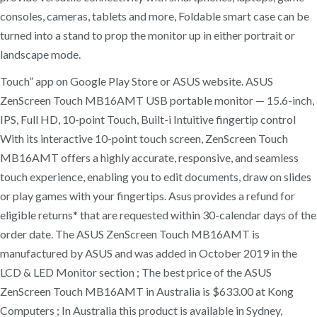
consoles, cameras, tablets and more, Foldable smart case can be
turned into a stand to prop the monitor up in either portrait or
landscape mode.
Touch” app on Google Play Store or ASUS website. ASUS
ZenScreen Touch MB16AMT USB portable monitor — 15.6-inch,
IPS, Full HD, 10-point Touch, Built-i Intuitive fingertip control
With its interactive 10-point touch screen, ZenScreen Touch
MB16AMT offers a highly accurate, responsive, and seamless
touch experience, enabling you to edit documents, draw on slides
or play games with your fingertips. Asus provides a refund for
eligible returns* that are requested within 30-calendar days of the
order date. The ASUS ZenScreen Touch MB16AMT is
manufactured by ASUS and was added in October 2019 in the
LCD & LED Monitor section ; The best price of the ASUS
ZenScreen Touch MB16AMT in Australia is $633.00 at Kong
Computers ; In Australia this product is available in Sydney,